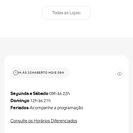
Todas as Lojas
 HOJE 09H ÀS 22H
ABERTO HOJE 09H ÀS 22H
Segunda a Sábado
09h às 22h
Domingo
12h às 21h
Feriados
Acompanhe a programação
Consulte os Horários Diferenciados