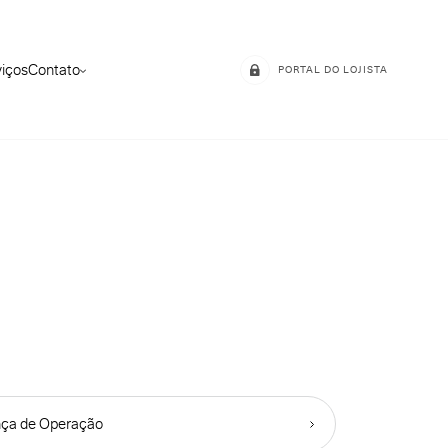
viços
Contato
PORTAL DO LOJISTA
nça de Operação