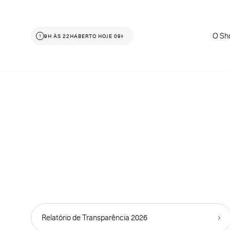
O Sh
ABERTO HOJE 09H ÀS 22H
ABERTO HOJE 09H ÀS 22H
Relatório de Transparência 2026