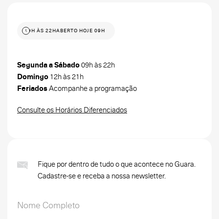
 HOJE 09H ÀS 22H
ABERTO HOJE 09H ÀS 22H
Segunda a Sábado
09h às 22h
Domingo
12h às 21h
Feriados
Acompanhe a programação
Consulte os Horários Diferenciados
Fique por dentro de tudo o que acontece no Guara.
Cadastre-se e receba a nossa newsletter.