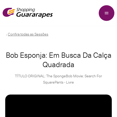
Confira todas as Sessões
Bob Esponja: Em Busca Da Calça
Quadrada
TÍTULO ORIGINAL: The SpongeBob Movie: Search For
SquarePants - Livre