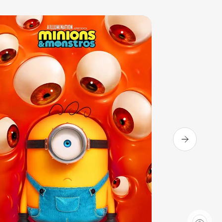
Sala 3
13:50
Sala 3
16:10
DUB