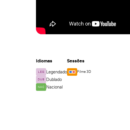
Idiomas
Sessões
Legendado
Filme 3D
LEG
Dublado
DUB
Nacional
NAC