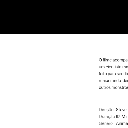
O filme acompan
um cientista ma
feito para ser d
maior medo: deix
outros monstros
Direção
Steve 
Duração
92 Mi
Gênero
Animaç