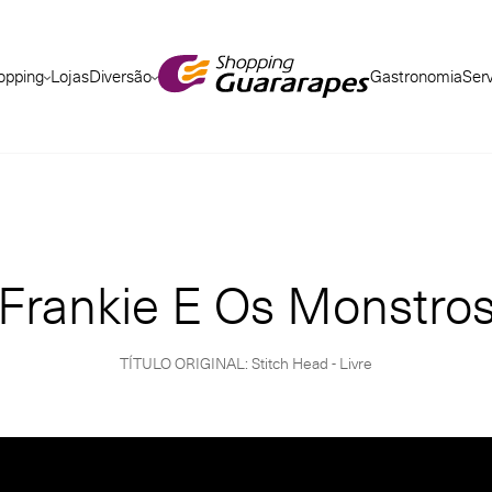
opping
Lojas
Diversão
Gastronomia
Ser
Frankie E Os Monstro
TÍTULO ORIGINAL: Stitch Head - Livre