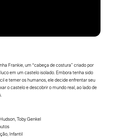
ha Frankie, um “cabeça de costura” criado por
luco em um castelo isolado. Embora tenha sido
ócil e temer os humanos, ele decide enfrentar seu
ar o castelo e descobrir o mundo real, ao lado de
.
Hudson, Toby Genkel
nutos
ão, Infantil