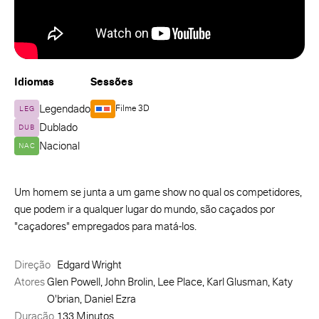
Idiomas
Sessões
Legendado
Filme 3D
LEG
Dublado
DUB
Nacional
NAC
Um homem se junta a um game show no qual os competidores,
que podem ir a qualquer lugar do mundo, são caçados por
"caçadores" empregados para matá-los.
Direção
Edgard Wright
Atores
Glen Powell, John Brolin, Lee Place, Karl Glusman, Katy
O'brian, Daniel Ezra
Duração
133 Minutos