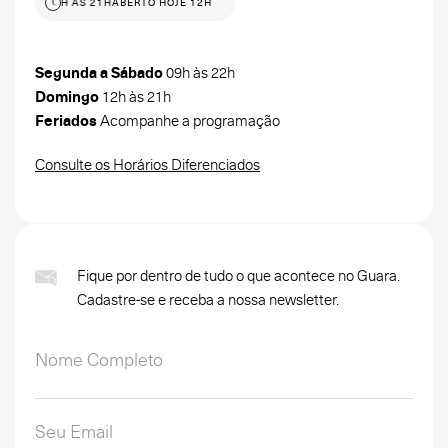
HOJE 12H ÀS 21H
ABERTO HOJE 12H ÀS 21H
Segunda a Sábado
09h às 22h
Domingo
12h às 21h
Feriados
Acompanhe a programação
Consulte os Horários Diferenciados
Fique por dentro de tudo o que acontece no Guara.
Cadastre-se e receba a nossa newsletter.