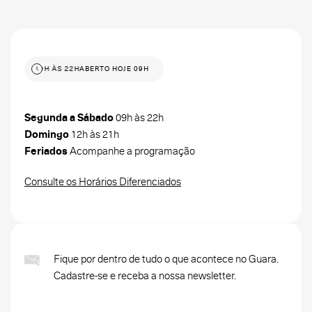
 HOJE 09H ÀS 22H
ABERTO HOJE 09H ÀS 22H
Segunda a Sábado
09h às 22h
Domingo
12h às 21h
Feriados
Acompanhe a programação
Consulte os Horários Diferenciados
Fique por dentro de tudo o que acontece no Guara.
Cadastre-se e receba a nossa newsletter.