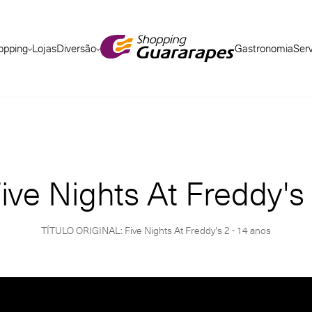
opping
Lojas
Diversão
Gastronomia
Ser
ive Nights At Freddy's
TÍTULO ORIGINAL: Five Nights At Freddy's 2 - 14 anos