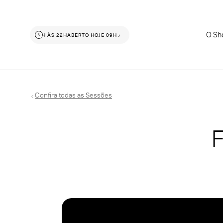
O Sh
O HOJE 09H ÀS 22H
ABERTO HOJE 09H ÀS 22H
Confira todas as Sessões
F