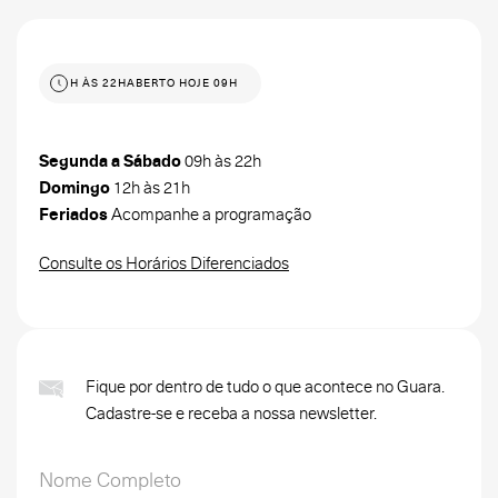
 HOJE 09H ÀS 22H
ABERTO HOJE 09H ÀS 22H
Segunda a Sábado
09h às 22h
Domingo
12h às 21h
Feriados
Acompanhe a programação
Consulte os Horários Diferenciados
Fique por dentro de tudo o que acontece no Guara.
Cadastre-se e receba a nossa newsletter.