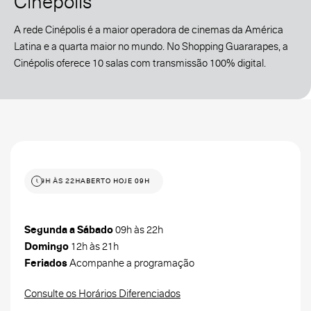
Cinépolis
A rede Cinépolis é a maior operadora de cinemas da América
Latina e a quarta maior no mundo. No Shopping Guararapes, a
Cinépolis oferece 10 salas com transmissão 100% digital.
 HOJE 09H ÀS 22H
ABERTO HOJE 09H ÀS 22H
Segunda a Sábado
09h às 22h
Domingo
12h às 21h
Feriados
Acompanhe a programação
Consulte os Horários Diferenciados