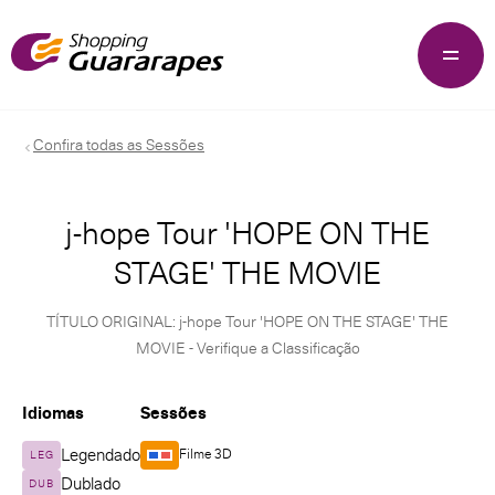
Confira todas as Sessões
j-hope Tour 'HOPE ON THE
STAGE' THE MOVIE
TÍTULO ORIGINAL: j-hope Tour 'HOPE ON THE STAGE' THE
MOVIE - Verifique a Classificação
Idiomas
Sessões
Legendado
Filme 3D
LEG
Dublado
DUB