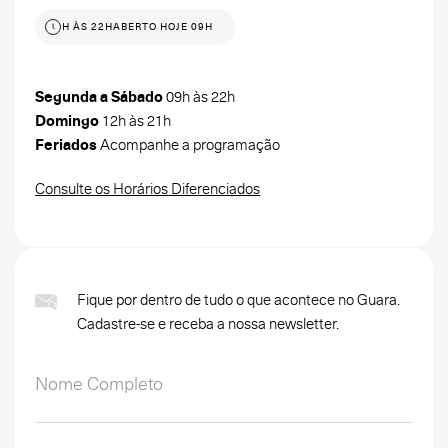
 HOJE 09H ÀS 22H
ABERTO HOJE 09H ÀS 22H
Segunda a Sábado
09h às 22h
Domingo
12h às 21h
Feriados
Acompanhe a programação
Consulte os Horários Diferenciados
Fique por dentro de tudo o que acontece no Guara.
Cadastre-se e receba a nossa newsletter.