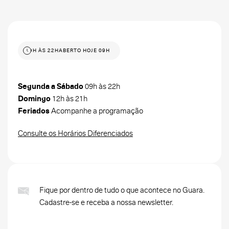
 HOJE 09H ÀS 22H
ABERTO HOJE 09H ÀS 22H
Segunda a Sábado
09h às 22h
Domingo
12h às 21h
Feriados
Acompanhe a programação
Consulte os Horários Diferenciados
Fique por dentro de tudo o que acontece no Guara.
Cadastre-se e receba a nossa newsletter.